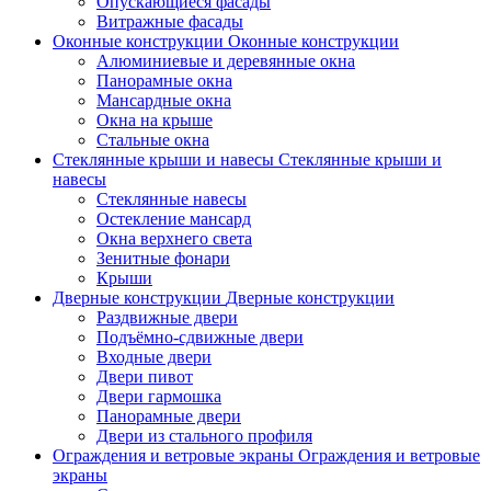
Опускающиеся фасады
Витражные фасады
Оконные конструкции
Оконные конструкции
Алюминиевые и деревянные окна
Панорамные окна
Мансардные окна
Окна на крыше
Стальные окна
Стеклянные крыши и
навесы
Стеклянные крыши и
навесы
Стеклянные навесы
Остекление мансард
Окна верхнего света
Зенитные фонари
Крыши
Дверные конструкции
Дверные конструкции
Раздвижные двери
Подъёмно-сдвижные двери
Входные двери
Двери пивот
Двери гармошка
Панорамные двери
Двери из стального профиля
Ограждения и ветровые
экраны
Ограждения и ветровые
экраны